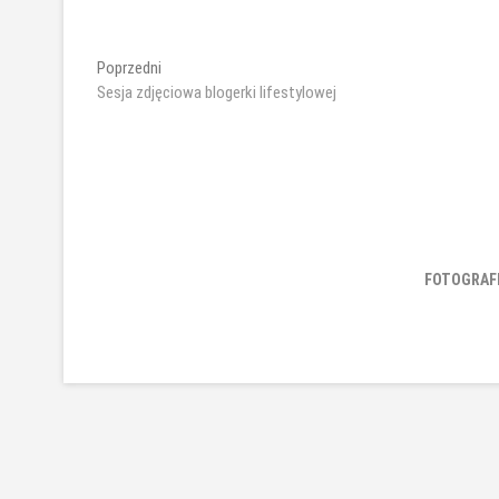
Nawigacja
Poprzedni
Poprzedni
wpis:
Sesja zdjęciowa blogerki lifestylowej
wpisu
FOTOGRAF