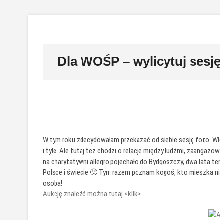
Przejdź
do
treści
Dla WOŚP – wylicytuj sesję
W tym roku zdecydowałam przekazać od siebie sesję foto. Wie
i tyle. Ale tutaj też chodzi o relacje między ludźmi, zaangaż
na charytatywni.allegro pojechało do Bydgoszczy, dwa lata t
Polsce i świecie 🙂 Tym razem poznam kogoś, kto mieszka nied
osoba!
Aukcję znaleźć można tutaj <klik> .