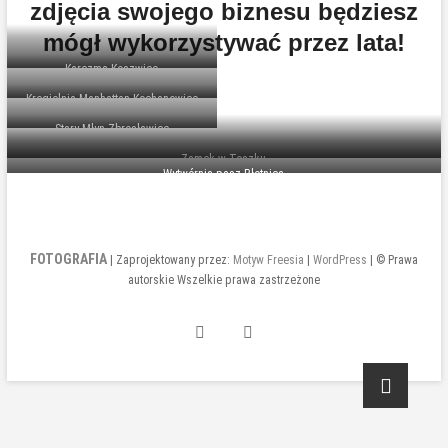
zdjęcia swojego biznesu będziesz
mógł wykorzystywać przez lata!
Karczma Koszwice
Kręgielnia Manhattan Kochanowice
Stary Młyn Zbrosławice
Zamek w Toszku
Wytwórnia pasz Błotnica
FOTOGRAFIA
| Zaprojektowany przez:
Motyw Freesia
|
WordPress
| © Prawa
autorskie Wszelkie prawa zastrzeżone
INSTAGRAM
FACEBOOK