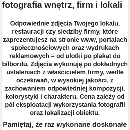
fotografia wnętrz, firm i lokali
Przejdź
P
do
r
treści
z
Odpowiednie zdjęcia Twojego lokalu,
y
restauracji czy siedziby firmy, które
c
zaprezentujesz na stronie www, portalach
i
s
społecznościowych oraz wydrukach
k
reklamowych – od ulotki po plakat do
m
bilbordu. Zdjęcia wykonuję po dokładnych
e
ustaleniach z właścicielem firmy, wedle
n
u
oczekiwań, w wysokiej jakości, z
zachowaniem odpowiedniej kompozycji,
kolorystyki i charakteru. Cena zależy od
pól eksploatacji wykorzystania fotografii
oraz lokalizacji obiektu.
Pamiętaj, że raz wykonane doskonałe