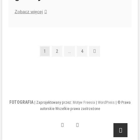
szkoła
galaktyka-
Zobacz więcej
chester-
050
Stronicowanie
Strona
Strona
Strona
Następna
1
2
…
4
strona
wpisów
FOTOGRAFIA
| Zaprojektowany przez:
Motyw Freesia
|
WordPress
| © Prawa
autorskie Wszelkie prawa zastrzeżone
INSTAGRAM
FACEBOOK