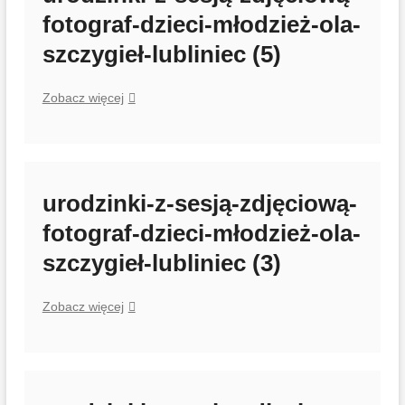
fotograf-dzieci-młodzież-ola-
szczygieł-lubliniec (5)
urodzinki-
Zobacz więcej
z-
sesją-
zdjęciową-
fotograf-
dzieci-
urodzinki-z-sesją-zdjęciową-
młodzież-
fotograf-dzieci-młodzież-ola-
ola-
szczygieł-
szczygieł-lubliniec (3)
lubliniec
(5)
urodzinki-
Zobacz więcej
z-
sesją-
zdjęciową-
fotograf-
dzieci-