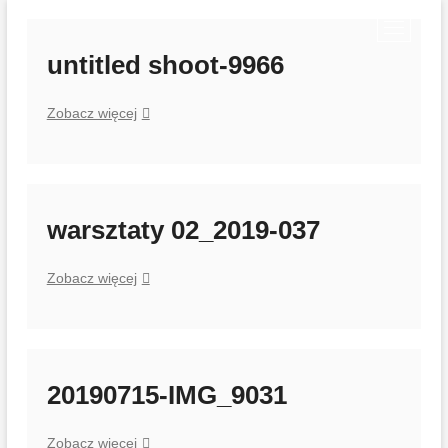
Przejdź
P
do
r
treści
untitled shoot-9966
z
y
untitled
Zobacz więcej
c
shoot-
i
9966
s
k
m
warsztaty 02_2019-037
e
n
u
warsztaty
Zobacz więcej
02_2019-
037
20190715-IMG_9031
20190715-
Zobacz więcej