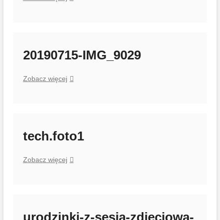
IMG_9031
20190715-IMG_9029
20190715-
Zobacz więcej
IMG_9029
tech.foto1
tech.foto1
Zobacz więcej
urodzinki-z-sesją-zdjęciową-