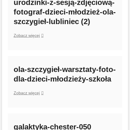
urodzinki-z-sesją-zdjęciową-
młodzież-
fotograf-dzieci-młodzież-ola-
ola-
szczygieł-
szczygieł-lubliniec (2)
lubliniec
(3)
urodzinki-
Zobacz więcej
z-
sesją-
zdjęciową-
fotograf-
dzieci-
ola-szczygieł-warsztaty-foto-
młodzież-
dla-dzieci-młodzieży-szkoła
ola-
szczygieł-
lubliniec
ola-
Zobacz więcej
(2)
szczygieł-
warsztaty-
foto-
dla-
dzieci-
galaktyka-chester-050
młodzieży-