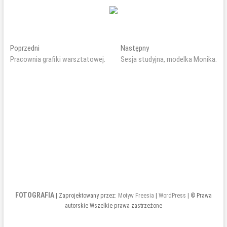
Nawigacja
Poprzedni
Następny
Poprzedni
Następny
wpis:
wpis:
Pracownia grafiki warsztatowej.
Sesja studyjna, modelka Monika.
wpisu
FOTOGRAFIA
| Zaprojektowany przez:
Motyw Freesia
|
WordPress
| © Prawa
autorskie Wszelkie prawa zastrzeżone