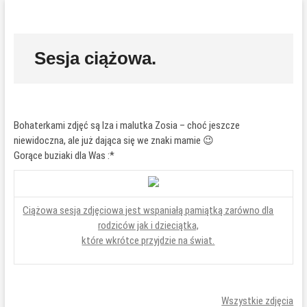
Przejdź
P
do
r
treści
z
Sesja ciążowa.
y
c
i
s
k
Bohaterkami zdjęć są Iza i malutka Zosia – choć jeszcze
m
niewidoczna, ale już dająca się we znaki mamie 😉
e
Gorące buziaki dla Was :*
n
u
Ciążowa sesja zdjęciowa jest wspaniałą pamiątką zarówno dla
rodziców jak i dzieciątka,
które wkrótce przyjdzie na świat.
Wszystkie zdjęcia