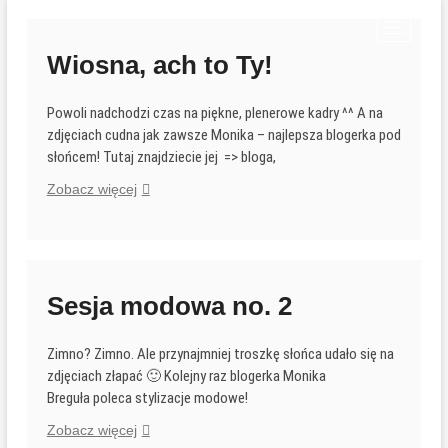
Przejdź
P
do
r
treści
Wiosna, ach to Ty!
z
y
Powoli nadchodzi czas na piękne, plenerowe kadry ^^ A na
c
zdjęciach cudna jak zawsze Monika – najlepsza blogerka pod
i
słońcem! Tutaj znajdziecie jej => bloga,
s
k
Wiosna,
Zobacz więcej
m
ach
e
to
n
Ty!
u
Sesja modowa no. 2
Zimno? Zimno. Ale przynajmniej troszkę słońca udało się na
zdjęciach złapać 🙂 Kolejny raz blogerka Monika
Breguła poleca stylizacje modowe!
Sesja
Zobacz więcej