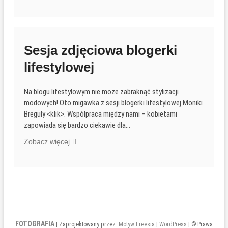
modowa
no.
2
Sesja zdjęciowa blogerki
lifestylowej
Na blogu lifestylowym nie może zabraknąć stylizacji
modowych! Oto migawka z sesji blogerki lifestylowej Moniki
Breguły <klik>. Współpraca między nami – kobietami
zapowiada się bardzo ciekawie dla…
Sesja
Zobacz więcej
zdjęciowa
blogerki
lifestylowej
FOTOGRAFIA
| Zaprojektowany przez:
Motyw Freesia
|
WordPress
| © Prawa