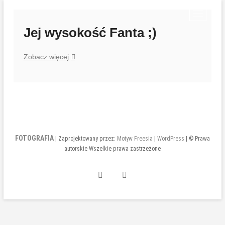
Przejdź
P
do
r
treści
Jej wysokość Fanta ;)
z
y
Jej
Zobacz więcej
c
wysokość
i
Fanta
s
;)
k
m
e
n
u
FOTOGRAFIA
| Zaprojektowany przez:
Motyw Freesia
|
WordPress
| © Prawa
autorskie Wszelkie prawa zastrzeżone
INSTAGRAM
FACEBOOK