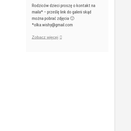
Rodziców dzieci proszę o kontakt na
maila* – prześlę link do galerii skąd
można pobrać zdjęcia 🙂
*olka.wishy@gmail.com
Klasa
Zobacz więcej
1d
w
wydaniu
karnawałowym
:)