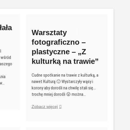
łała
Warsztaty
P
r
fotograficzno –
z
plastyczne – „Z
y
l
c
o wśród
kulturką na trawie”
i
 naszego
s
-
Cudne spotkanie na trawie z kulturką, a
k
Ania
nawet Kulturą 🙂 Wystarczyły wąsy i
m
 w…
korony aby dorośli na chwilę stali się…
e
trochę mniej dorośli 😛 można…
n
u
Warsztaty
Zobacz więcej
fotograficzno
–
plastyczne