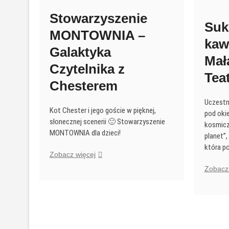
Stowarzyszenie
Suk
MONTOWNIA –
kaw
Galaktyka
Mał
Czytelnika z
Tea
Chesterem
Uczestni
Kot Chester i jego goście w pięknej,
pod oki
słonecznej scenerii 🙂 Stowarzyszenie
kosmicz
MONTOWNIA dla dzieci!
planet”,
która p
Stowarzyszenie
Zobacz więcej
MONTOWNIA
Zobacz 
–
Galaktyka
Czytelnika
z
Chesterem