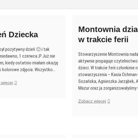
Montownia dzia
eń Dziecka
w trakcie ferii
był pozytywny dzień 🙂 i tak
Stowarzyszenie Montownia nada
niedawno, 1 czerwca ;P Już nie
aktywnie propaguje czytelnictw
m, kiedy ostatnio miałam okazję
dzieci. W trakcie ferii członkinie
ak kolorowe zdjęcia. Wszystko…
stowarzyszenia – Kasia Ochman
Sozańska, Agnieszka Jarząbek, 
Dzień
więcej
Mazur oraz ja zorganizowałyśmy
Dziecka
Montownia
Zobacz więcej
działała
w
trakcie
ferii