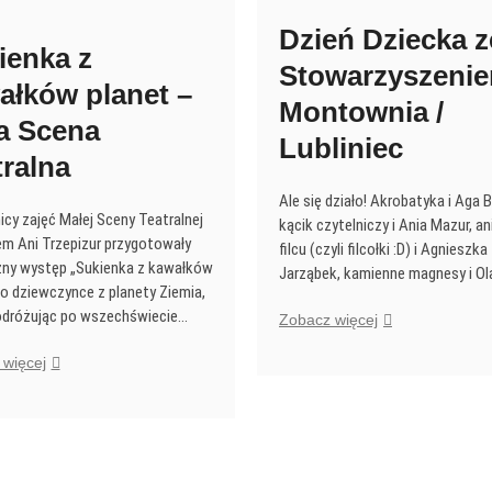
Dzień Dziecka z
ienka z
Stowarzyszeni
ałków planet –
Montownia /
a Scena
Lubliniec
tralna
Ale się działo! Akrobatyka i Aga B
cy zajęć Małej Sceny Teatralnej
kącik czytelniczy i Ania Mazur, ani
em Ani Trzepizur przygotowały
filcu (czyli filcołki :D) i Agnieszka
ny występ „Sukienka z kawałków
Jarząbek, kamienne magnesy i O
 o dziewczynce z planety Ziemia,
odróżując po wszechświecie…
Dzień
Zobacz więcej
Dziecka
Sukienka
więcej
ze
z
Stowarzyszenie
kawałków
Montownia
planet
/
–
Lubliniec
Mała