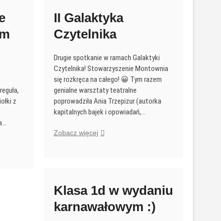
–
„Z
e
II Galaktyka
kulturką
em
Czytelnika
na
trawie”
Drugie spotkanie w ramach Galaktyki
Czytelnika! Stowarzyszenie Montownia
się rozkręca na całego! 😀 Tym razem
reguła,
genialne warsztaty teatralne
ołki z
poprowadziła Ania Trzepizur (autorka
kapitalnych bajek i opowiadań,…
la…
II
Zobacz więcej
Galaktyka
Czytelnika
m
Klasa 1d w wydaniu
karnawałowym :)