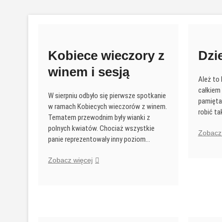
Przejdź
do
treści
Kobiece wieczory z
Dzi
winem i sesją
Ależ to 
całkiem 
W sierpniu odbyło się pierwsze spotkanie
pamięta
w ramach Kobiecych wieczorów z winem.
robić t
Tematem przewodnim były wianki z
polnych kwiatów. Chociaż wszystkie
Zobacz 
panie reprezentowały inny poziom…
Kobiece
Zobacz więcej
wieczory
z
winem
i
sesją