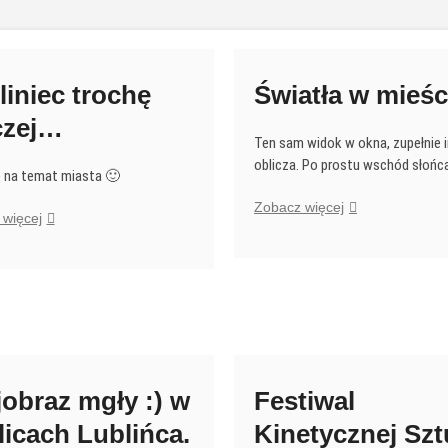
liniec trochę
Światła w mieśc
czej…
Ten sam widok w okna, zupełnie 
oblicza. Po prostu wschód słońc
e na temat miasta 🙂
Światła
Zobacz więcej
Lubliniec
więcej
w
trochę
mieście
inaczej…
jobraz mgły :) w
Festiwal
licach Lublińca.
Kinetycznej Szt