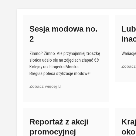
Przejdź
do
treści
Sesja modowa no.
Lub
2
ina
Zimno? Zimno. Ale przynajmniej troszkę
Wariacj
słońca udało się na zdjęciach złapać 🙂
Zobacz 
Kolejny raz blogerka Monika
Breguła poleca stylizacje modowe!
Sesja
Zobacz więcej
modowa
no.
2
Reportaż z akcji
Kra
promocyjnej
oko