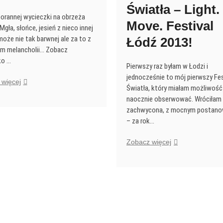
Światła – Light.
porannej wycieczki na obrzeża
Move. Festival
Mgła, słońce, jesień z nieco innej
może nie tak barwnej ale za to z
Łódź 2013!
m melancholii… Zobacz
ko …
Pierwszy raz byłam w Łodzi i
jednocześnie to mój pierwszy Fe
Krajobraz
więcej
Światła, który miałam możliwość
mgły
naocznie obserwować. Wróciłam
:)
zachwycona, z mocnym postano
w
– za rok…
okolicach
Lublińca.
Festiwal
Zobacz więcej
Kinetycznej
Sztuki
Światła
–
Light.
Move.
Festival