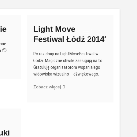
ie
Light Move
P
Festiwal Łódź 2014′
r
inne
z
a 🙂
y
Po raz drugi na LightMoveFestiwal w
c
Łodzi. Magiczne chwile zasługują na to.
i
Gratuluję organizatorom wspaniałego
s
widowiska wizualno – dźwiękowego.
k
m
Light
Zobacz więcej
Move
e
Festiwal
n
Łódź
u
2014′
uki