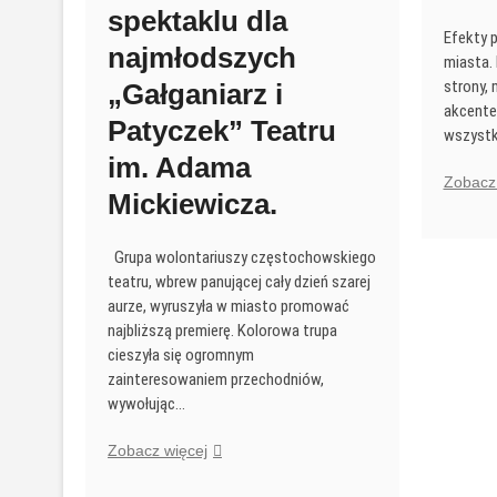
spektaklu dla
Efekty 
najmłodszych
miasta. 
strony, 
„Gałganiarz i
akcente
Patyczek” Teatru
wszyst
im. Adama
Zobacz 
Mickiewicza.
Grupa wolontariuszy częstochowskiego
teatru, wbrew panującej cały dzień szarej
aurze, wyruszyła w miasto promować
najbliższą premierę. Kolorowa trupa
cieszyła się ogromnym
zainteresowaniem przechodniów,
wywołując…
Reportaż
Zobacz więcej
z
akcji