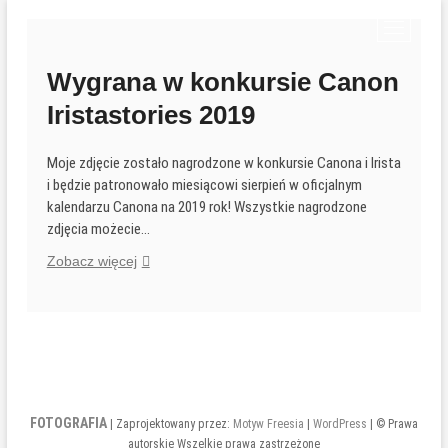
Przejdź
P
do
r
treści
z
Wygrana w konkursie Canon
y
Iristastories 2019
c
i
s
Moje zdjęcie zostało nagrodzone w konkursie Canona i Irista
k
i będzie patronowało miesiącowi sierpień w oficjalnym
m
kalendarzu Canona na 2019 rok! Wszystkie nagrodzone
e
zdjęcia możecie…
n
Wygrana
Zobacz więcej
u
w
konkursie
Canon
Iristastories
2019
FOTOGRAFIA
| Zaprojektowany przez:
Motyw Freesia
|
WordPress
| © Prawa
autorskie Wszelkie prawa zastrzeżone