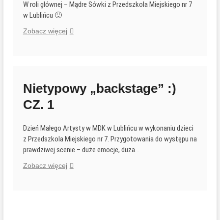
W roli głównej – Mądre Sówki z Przedszkola Miejskiego nr 7
w Lublińcu 🙂
Nietypowy
Zobacz więcej
„backstage”
:)
CZ.
2
Nietypowy „backstage” :)
CZ. 1
Dzień Małego Artysty w MDK w Lublińcu w wykonaniu dzieci
z Przedszkola Miejskiego nr 7. Przygotowania do występu na
prawdziwej scenie – duże emocje, duża…
Nietypowy
Zobacz więcej
„backstage”
:)
CZ.
1