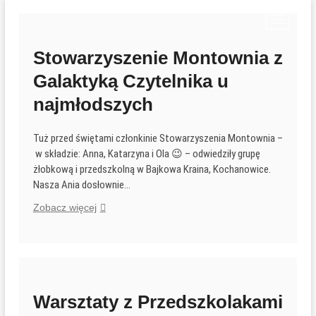
Przejdź
P
do
r
treści
z
Stowarzyszenie Montownia z
y
Galaktyką Czytelnika u
c
i
najmłodszych
s
k
Tuż przed świętami członkinie Stowarzyszenia Montownia –
m
w składzie: Anna, Katarzyna i Ola 😉 – odwiedziły grupę
e
żłobkową i przedszkolną w Bajkowa Kraina, Kochanowice.
n
Nasza Ania dosłownie…
u
Stowarzyszenie
Zobacz więcej
Montownia
z
Galaktyką
Czytelnika
u
najmłodszych
Warsztaty z Przedszkolakami