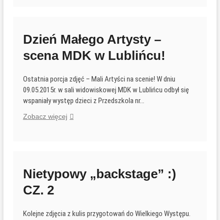
choinkę
w
Urzędzie
Miejskim
Dzień Małego Artysty –
w
scena MDK w Lublińcu!
Lublińcu
Ostatnia porcja zdjęć – Mali Artyści na scenie! W dniu
09.05.2015r. w sali widowiskowej MDK w Lublińcu odbył się
wspaniały występ dzieci z Przedszkola nr…
Dzień
Zobacz więcej
Małego
Artysty
–
scena
MDK
Nietypowy „backstage” :)
w
CZ. 2
Lublińcu!
Kolejne zdjęcia z kulis przygotowań do Wielkiego Występu.