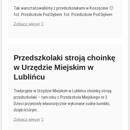
Tak warsztatowaliśmy z przedszkolakami w Koszęcinie 🙂
fot. Przedszkole Pod Dębem fot. Przedszkole Pod Dębem
Warsztaty
Zobacz więcej
z
Przedszkolakami
Przedszkolaki stroją choinkę
w Urzędzie Miejskim w
Lublińcu
Tradycyjnie w Urzędzie Miejskim w Lublińcu choinkę stroją
przedszkolaki – tym roku z Przedszkola Miejskiego nr 3.
Dzieci przyniosły własnoręcznie wykonane cudne bombki,
dzięki którym…
Przedszkolaki
Zobacz więcej
stroją