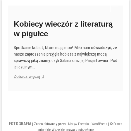
Przejdź
P
do
r
treści
z
Kobiecy wieczór z literaturą
y
w pigułce
c
i
s
Spotkanie kobiet, które mają moc! Miło nam oświadczyć, że
k
nasze zaproszenie przyjęła kobieta z największą mocą
m
sprawczą jaką znamy, czyli Sabina oraz jej Pasjartownia . Pod
e
jej czujnym…
n
Kobiecy
Zobacz więcej
u
wieczór
z
literaturą
w
pigułce
FOTOGRAFIA
| Zaprojektowany przez:
Motyw Freesia
|
WordPress
| © Prawa
autorskie Wszelkie prawa zastrzeżone