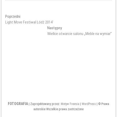
Nawigacja
Poprzedni
Poprzedni
wpis:
Light Move Festiwal Łódź 2014′
wpisu
Następny
Następny
wpis:
Wielkie otwarcie salonu „Meble na wymiar”
FOTOGRAFIA
| Zaprojektowany przez:
Motyw Freesia
|
WordPress
| © Prawa
autorskie Wszelkie prawa zastrzeżone