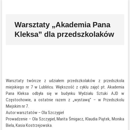
Przejdź
P
do
r
treści
z
Warsztaty „Akademia Pana
y
Kleksa” dla przedszkolaków
c
i
s
k
m
e
n
u
Warsztaty twórcze z udziałem przedszkolaków z przedszkola
miejskiego nr 7 w Lublińcu. Większość z cyklu zajęć pt. Akademia
Pana Kleksa odbyła się w budynku Wydziału Sztuki AJD w
Częstochowie, a ostatnie razem z „wystawą” – w Przedszkolu
Miejskim nr 7.
Autor warsztatów – Ola Szczygieł
Prowadzenie – Ola Szczygieł, Marita Śmigacz, Klaudia Piątek, Monika
Biela, Kasia Kostrzejowska.