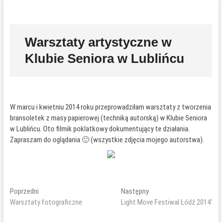
Przejdź
P
do
r
treści
z
Warsztaty artystyczne w
y
Klubie Seniora w Lublińcu
c
i
s
k
m
W marcu i kwietniu 2014 roku przeprowadziłam warsztaty z tworzenia
e
bransoletek z masy papierowej (techniką autorską) w Klubie Seniora
n
w Lublińcu. Oto filmik poklatkowy dokumentujący te działania.
u
Zapraszam do oglądania 🙂 (wszystkie zdjęcia mojego autorstwa).
Nawigacja
Poprzedni
Następny
Poprzedni
Następny
wpis:
wpis:
Warsztaty fotograficzne
Light Move Festiwal Łódź 2014′
wpisu