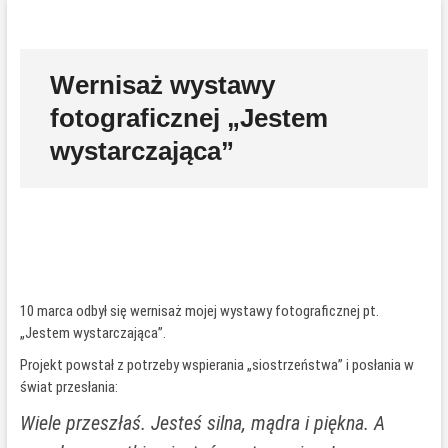
Przejdź
P
do
r
treści
z
Wernisaż wystawy
y
fotograficznej „Jestem
c
i
wystarczająca”
s
k
m
e
n
u
10 marca odbył się wernisaż mojej wystawy fotograficznej pt.
„Jestem wystarczająca”.
Projekt powstał z potrzeby wspierania „siostrzeństwa” i posłania w
świat przesłania:
Wiele przeszłaś. Jesteś silna, mądra i piękna. A