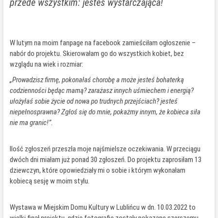
przede wszystkim: jesteś wystarczająca!
W lutym na moim fanpage na facebook zamieściłam ogłoszenie –
nabór do projektu. Skierowałam go do wszystkich kobiet, bez
wzglądu na wiek i rozmiar:
„Prowadzisz firmę, pokonałaś chorobę a może jesteś bohaterką
codzienności będąc mamą? zarażasz innych uśmiechem i energią?
ułożyłaś sobie życie od nowa po trudnych przejściach? jesteś
niepełnosprawna? Zgłoś się do mnie, pokażmy innym, że kobieca siła
nie ma granic!”.
Ilość zgłoszeń przeszła moje najśmielsze oczekiwania. W przeciągu
dwóch dni miałam już ponad 30 zgłoszeń. Do projektu zaprosiłam 13
dziewczyn, które opowiedziały mi o sobie i którym wykonałam
kobiecą sesję w moim stylu.
Wystawa w Miejskim Domu Kultury w Lublińcu w dn. 10.03.2022 to