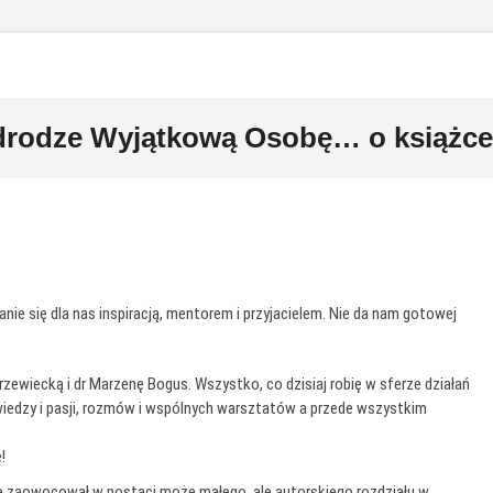
 drodze Wyjątkową Osobę… o książc
e się dla nas inspiracją, mentorem i przyjacielem. Nie da nam gotowej
zewiecką i dr Marzenę Bogus. Wszystko, co dzisiaj robię w sferze działań
wiedzy i pasji, rozmów i wspólnych warsztatów a przede wszystkim
!
e zaowocował w postaci może małego, ale autorskiego rozdziału w