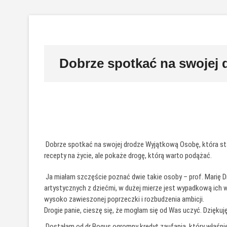
Przejdź
do
treści
Dobrze spotkać na swojej
Dobrze spotkać na swojej drodze Wyjątkową Osobę, która stani
recepty na życie, ale pokaże drogę, którą warto podążać.
Ja miałam szczęście poznać dwie takie osoby – prof. Marię Dr
artystycznych z dziećmi, w dużej mierze jest wypadkową ich 
wysoko zawieszonej poprzeczki i rozbudzenia ambicji.
Drogie panie, cieszę się, że mogłam się od Was uczyć. Dziękuję
Dostałam od dr Bogus ogromny kredyt zaufania, który właśni