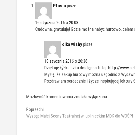
Ptasia
pisze:
16 stycznia 2016 o 20:08
Cudowna, gratuluję! Gdzie można nabyć hurtowo, celem 
olka wishy
pisze:
18 stycznia 2016 o 20:36
Dziękuję 🙂 książka dostępna tutaj:
http://www.aj
Myślę, że zakup hurtowy można uzgodnić z Wydaw
Pozdrawiam serdecznie i życzę inspirującej lektury 
Możliwość komentowania została wyłączona.
Nawigacja
Poprzedni
Poprzedni
wpis:
Występ Małej Sceny Teatralnej w lublinieckim MDK dla WOŚP!
wpisu