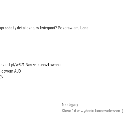
sprzedaży detalicznej w księgarni? Pozdrawiam, Lena
d.czest.pl/w871,Nasze-kunsztowanie-
nictwem AJD.
🙂
Następny
Następny
wpis:
Klasa 1d w wydaniu karnawałowym :)